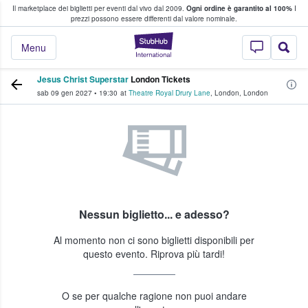
Il marketplace dei biglietti per eventi dal vivo dal 2009.
Ogni ordine è garantito al 100%
I
i fan comprano e vendono biglietti
prezzi possono essere differenti dal valore nominale.
StubHub - Dove i 
Menu
Jesus Christ Superstar
London Tickets
sab 09 gen 2027
•
19:30
at
Theatre Royal Drury Lane
,
London
,
London
Nessun biglietto... e adesso?
Al momento non ci sono biglietti disponibili per
questo evento. Riprova più tardi!
O se per qualche ragione non puoi andare