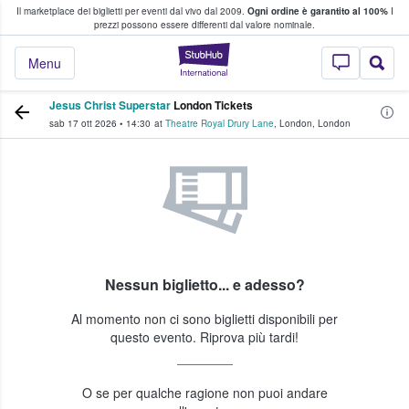
Il marketplace dei biglietti per eventi dal vivo dal 2009.
Ogni ordine è garantito al 100%
I
i fan comprano e vendono biglietti
prezzi possono essere differenti dal valore nominale.
StubHub - Dove i 
Menu
Jesus Christ Superstar
London Tickets
sab 17 ott 2026
•
14:30
at
Theatre Royal Drury Lane
,
London
,
London
Nessun biglietto... e adesso?
Al momento non ci sono biglietti disponibili per
questo evento. Riprova più tardi!
O se per qualche ragione non puoi andare