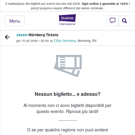
Il marketplace dei biglietti per eventi dal vivo dal 2009.
Ogni ordine è garantito al 100%
I
i fan comprano e vendono biglietti
prezzi possono essere differenti dal valore nominale.
StubHub - Dove i 
Menu
Jassin
Nürnberg Tickets
gio 15 ott 2026
•
20:00
at
Z-Bau Nürnberg
,
Nürnberg
,
BV
Nessun biglietto... e adesso?
Al momento non ci sono biglietti disponibili per
questo evento. Riprova più tardi!
O se per qualche ragione non puoi andare