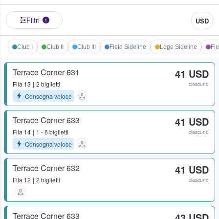
Filtri
USD
1
Club I
Club II
Club III
Field Sideline
Loge Sideline
Fie
Terrace Corner 631
41 USD
Fila
13
2 biglietti
ciascuno
Consegna veloce
Terrace Corner 633
41 USD
Fila
14
1 - 6 biglietti
ciascuno
Consegna veloce
Terrace Corner 632
41 USD
Fila
12
2 biglietti
ciascuno
Terrace Corner 633
43 USD