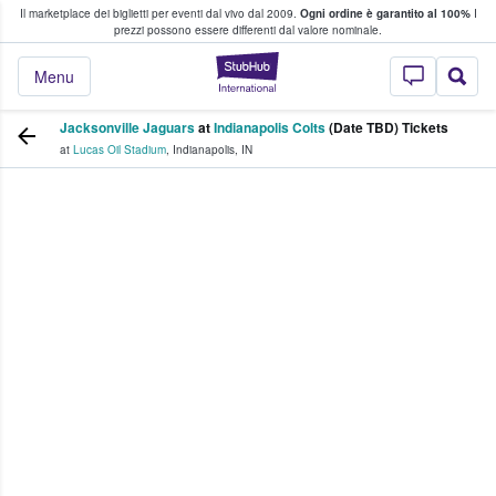
Il marketplace dei biglietti per eventi dal vivo dal 2009.
Ogni ordine è garantito al 100%
I
i fan comprano e vendono biglietti
prezzi possono essere differenti dal valore nominale.
StubHub - Dove i 
Menu
Jacksonville Jaguars
at
Indianapolis Colts
(Date TBD) Tickets
at
Lucas Oil Stadium
,
Indianapolis
,
IN