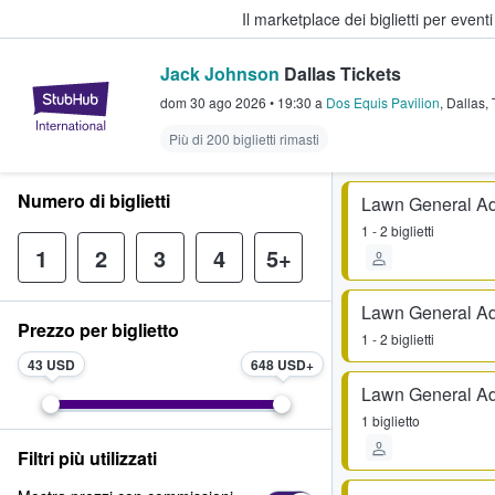
Il marketplace dei biglietti per event
Jack Johnson
Dallas Tickets
StubHub - Dove i fan comprano e 
dom 30 ago 2026
•
19:30
a
Dos Equis Pavilion
,
Dallas
,
Più di 200 biglietti rimasti
Numero di biglietti
Lawn General A
1 - 2 biglietti
1
2
3
4
5+
Lawn General A
Prezzo per biglietto
1 - 2 biglietti
43 USD
648 USD
Lawn General A
1 biglietto
Filtri più utilizzati