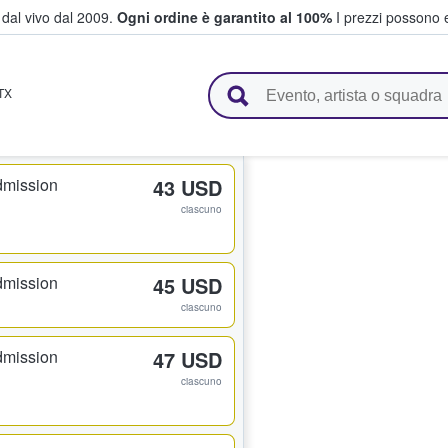
i dal vivo dal 2009.
Ogni ordine è garantito al 100%
I prezzi possono e
vendono biglietti
TX
dmission
43 USD
ciascuno
dmission
45 USD
ciascuno
dmission
47 USD
ciascuno