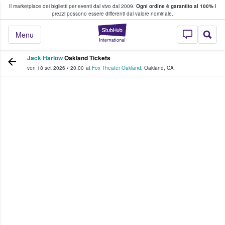
Il marketplace dei biglietti per eventi dal vivo dal 2009.
Ogni ordine è garantito al 100%
I
i fan comprano e vendono biglietti
prezzi possono essere differenti dal valore nominale.
StubHub - Dove i 
Menu
Jack Harlow
Oakland Tickets
ven 18 set 2026
•
20:00
at
Fox Theater Oakland
,
Oakland
,
CA