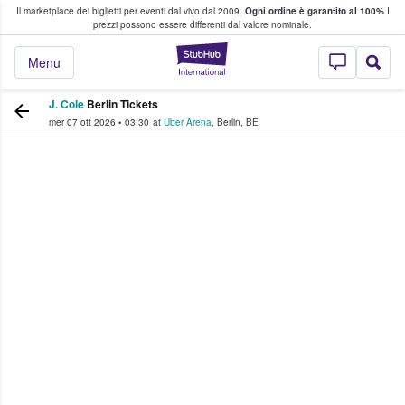
Il marketplace dei biglietti per eventi dal vivo dal 2009.
Ogni ordine è garantito al 100%
I
i fan comprano e vendono biglietti
prezzi possono essere differenti dal valore nominale.
StubHub - Dove i 
Menu
J. Cole
Berlin Tickets
mer 07 ott 2026
•
03:30
at
Uber Arena
,
Berlin
,
BE