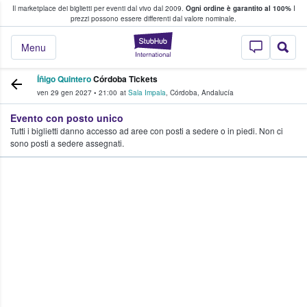
Il marketplace dei biglietti per eventi dal vivo dal 2009.
Ogni ordine è garantito al 100%
I
i fan comprano e vendono biglietti
prezzi possono essere differenti dal valore nominale.
StubHub - Dove i 
Menu
Íñigo Quintero
Córdoba Tickets
ven 29 gen 2027
•
21:00
at
Sala Impala
,
Córdoba
,
Andalucía
Evento con posto unico
Tutti i biglietti danno accesso ad aree con posti a sedere o in piedi. Non ci
sono posti a sedere assegnati.