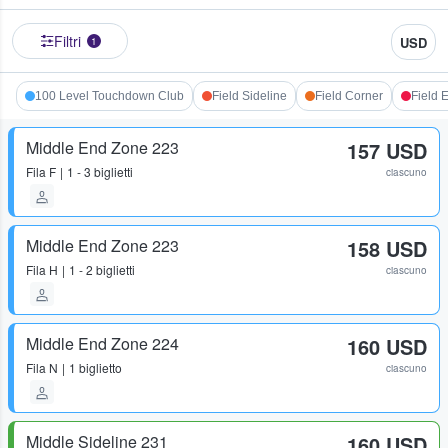
Filtri
USD
1
100 Level Touchdown Club
Field Sideline
Field Corner
Field 
Middle End Zone 223
157 USD
Fila
F
1 - 3 biglietti
ciascuno
Middle End Zone 223
158 USD
Fila
H
1 - 2 biglietti
ciascuno
Middle End Zone 224
160 USD
Fila
N
1 biglietto
ciascuno
Middle Sideline 231
160 USD