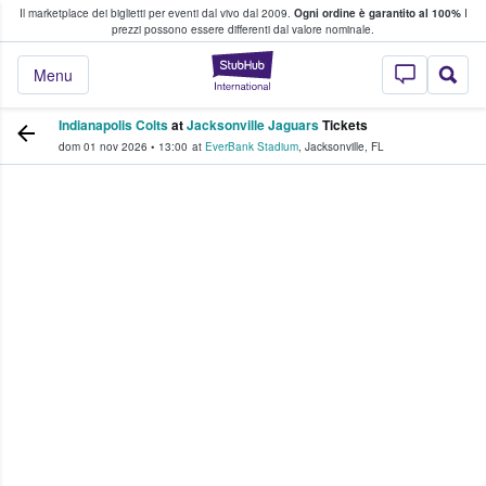
Il marketplace dei biglietti per eventi dal vivo dal 2009.
Ogni ordine è garantito al 100%
I
i fan comprano e vendono biglietti
prezzi possono essere differenti dal valore nominale.
StubHub - Dove i 
Menu
Indianapolis Colts
at
Jacksonville Jaguars
Tickets
dom 01 nov 2026
•
13:00
at
EverBank Stadium
,
Jacksonville
,
FL