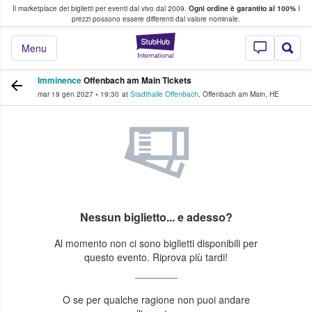
Il marketplace dei biglietti per eventi dal vivo dal 2009.
Ogni ordine è garantito al 100%
I
i fan comprano e vendono biglietti
prezzi possono essere differenti dal valore nominale.
StubHub - Dove i 
Menu
Imminence
Offenbach am Main Tickets
mar 19 gen 2027
•
19:30
at
Stadthalle Offenbach
,
Offenbach am Main
,
HE
Nessun biglietto... e adesso?
Al momento non ci sono biglietti disponibili per
questo evento. Riprova più tardi!
O se per qualche ragione non puoi andare