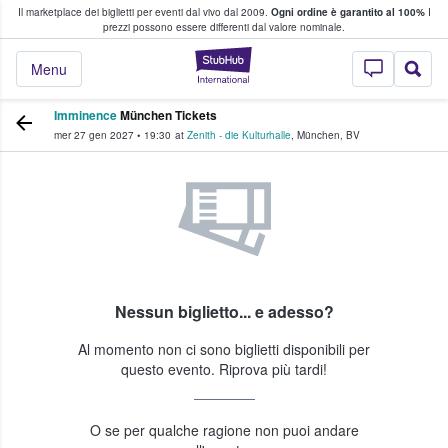
Il marketplace dei biglietti per eventi dal vivo dal 2009.
Ogni ordine è garantito al 100%
I
i fan comprano e vendono biglietti
prezzi possono essere differenti dal valore nominale.
StubHub - Dove i 
Menu
Imminence
München Tickets
mer 27 gen 2027
•
19:30
at
Zenith - die Kulturhalle
,
München
,
BV
Nessun biglietto... e adesso?
Al momento non ci sono biglietti disponibili per
questo evento. Riprova più tardi!
O se per qualche ragione non puoi andare