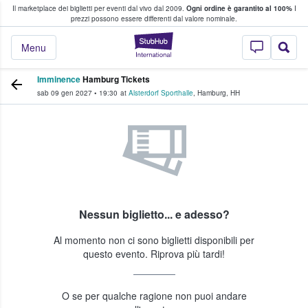
Il marketplace dei biglietti per eventi dal vivo dal 2009.
Ogni ordine è garantito al 100%
I
i fan comprano e vendono biglietti
prezzi possono essere differenti dal valore nominale.
StubHub - Dove i 
Menu
Imminence
Hamburg Tickets
sab 09 gen 2027
•
19:30
at
Alsterdorf Sporthalle
,
Hamburg
,
HH
Nessun biglietto... e adesso?
Al momento non ci sono biglietti disponibili per
questo evento. Riprova più tardi!
O se per qualche ragione non puoi andare