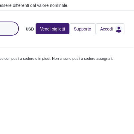
ssere differenti dal valore nominale.
Vendi biglietti
Supporto
Accedi
USD
ree con posti a sedere o in piedi. Non ci sono posti a sedere assegnati.