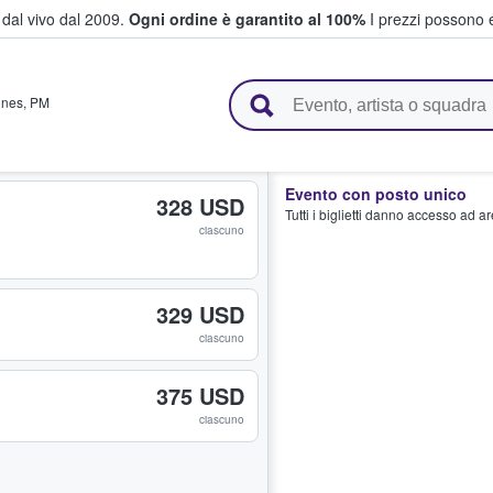
i dal vivo dal 2009.
Ogni ordine è garantito al 100%
I prezzi possono e
vendono biglietti
ines
,
PM
Evento con posto unico
328 USD
Tutti i biglietti danno accesso ad a
ciascuno
329 USD
ciascuno
375 USD
ciascuno