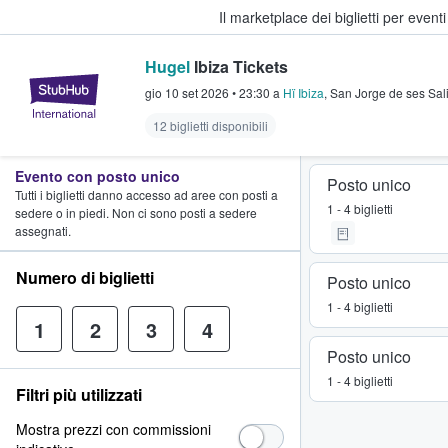
Il marketplace dei biglietti per event
Hugel
Ibiza Tickets
StubHub - Dove i fan comprano e 
gio 10 set 2026
•
23:30
a
Hï Ibiza
,
San Jorge de ses Sal
12 biglietti disponibili
Evento con posto unico
Posto unico
Tutti i biglietti danno accesso ad aree con posti a
1 - 4 biglietti
sedere o in piedi. Non ci sono posti a sedere
assegnati.
Numero di biglietti
Posto unico
1 - 4 biglietti
1
2
3
4
Posto unico
1 - 4 biglietti
Filtri più utilizzati
Mostra prezzi con commissioni