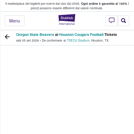
Il marketplace dei biglietti per eventi dal vivo dal 2009.
Ogni ordine è garantito al 100%
I
i fan comprano e vendono biglietti
prezzi possono essere differenti dal valore nominale.
StubHub - Dove i 
Menu
Oregon State Beavers
at
Houston Cougars Football
Tickets
sab 05 set 2026
•
Da confermare
at
TDECU Stadium
,
Houston
,
TX