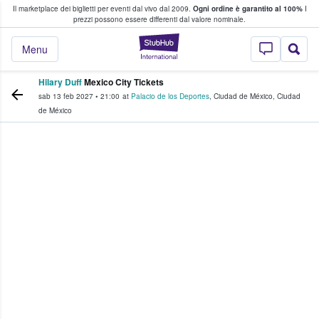
Il marketplace dei biglietti per eventi dal vivo dal 2009.
Ogni ordine è garantito al 100%
I
i fan comprano e vendono biglietti
prezzi possono essere differenti dal valore nominale.
StubHub - Dove i 
Menu
Hilary Duff
Mexico City Tickets
sab 13 feb 2027
•
21:00
at
Palacio de los Deportes
,
Ciudad de México
,
Ciudad
de México