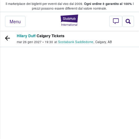
Il marketplace dei biglietti per eventi dal vivo dal 2009.
Ogni ordine è garantito al 100%
I
i fan comprano e vendono biglietti
prezzi possono essere differenti dal valore nominale.
StubHub - Dove i 
Menu
Hilary Duff
Calgary Tickets
mar 26 gen 2027
•
19:30
at
Scotiabank Saddledome
,
Calgary
,
AB