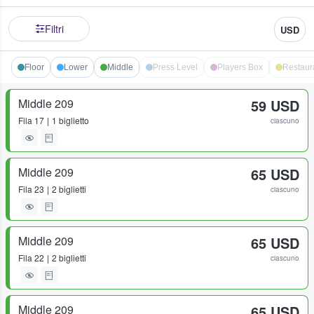
Filtri
USD
Floor
Lower
Middle
Press Level
Players Box
Restaur
Middle 209
59 USD
Fila
17
1 biglietto
ciascuno
Middle 209
65 USD
Fila
23
2 biglietti
ciascuno
Middle 209
65 USD
Fila
22
2 biglietti
ciascuno
Middle 209
65 USD