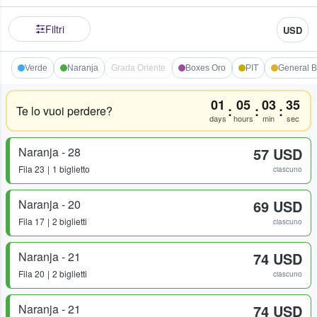
Filtri
USD
Verde
Naranja
Grada Oriente
Boxes Oro
PIT
General 
01
05
03
35
:
:
:
Te lo vuoi perdere?
days
hours
min
sec
Naranja - 28
57 USD
Fila
23
1 biglietto
ciascuno
Naranja - 20
69 USD
Fila
17
2 biglietti
ciascuno
Naranja - 21
74 USD
Fila
20
2 biglietti
ciascuno
Naranja - 21
74 USD