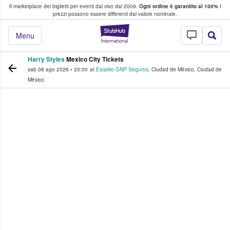
Il marketplace dei biglietti per eventi dal vivo dal 2009.
Ogni ordine è garantito al 100%
I
i fan comprano e vendono biglietti
prezzi possono essere differenti dal valore nominale.
StubHub - Dove i 
Menu
Harry Styles
Mexico City Tickets
sab 08 ago 2026
•
20:00
at
Estadio GNP Seguros
,
Ciudad de México
,
Ciudad de
México