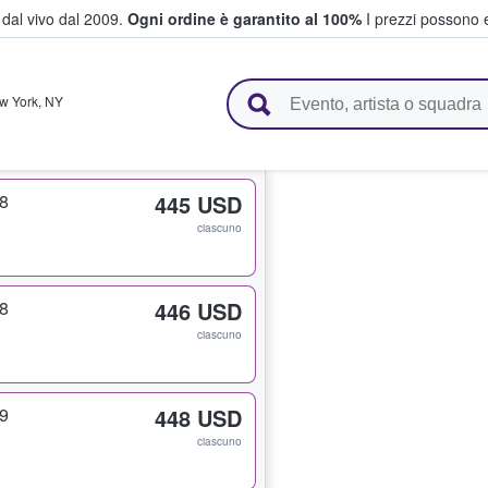
i dal vivo dal 2009.
Ogni ordine è garantito al 100%
I prezzi possono e
vendono biglietti
w York
,
NY
8
445 USD
ciascuno
8
446 USD
ciascuno
9
448 USD
ciascuno