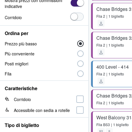
Mostra prezzi con commissioni
indicative
Chase Bridges 3
Fila
2
1 biglietto
Corridoio
Ordina per
Chase Bridges 3
Prezzo più basso
Fila
2
1 biglietto
Più conveniente
Posti migliori
400 Level - 414
Fila
Fila
2
1 biglietto
Caratteristiche
Chase Bridges 3
Corridoio
Fila
2
1 biglietto
Accessibile con sedia a rotelle
West Balcony 31
Tipo di biglietto
Fila
BS3
1 biglietto