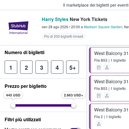
Il marketplace dei biglietti per event
Harry Styles
New York Tickets
StubHub - Dove i fan comprano e 
ven 28 ago 2026
•
20:00
a
Madison Square Garden
,
Ne
Più di 200 biglietti rimasti
Numero di biglietti
West Balcony 31
Fila
BS3
1 biglietto
1
2
3
4
5+
West Balcony 31
Prezzo per biglietto
Fila
BS3
1 biglietto
445 USD
2.863 USD
West Balcony 31
Fila
2
1 biglietto
Filtri più utilizzati