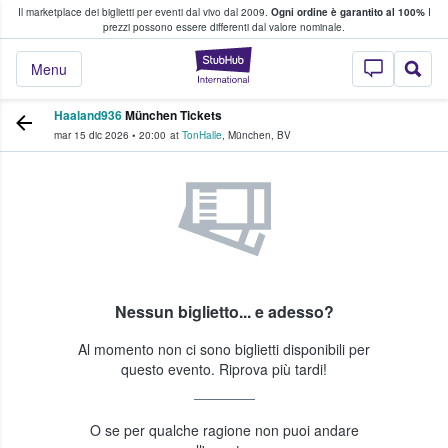
Il marketplace dei biglietti per eventi dal vivo dal 2009.
Ogni ordine è garantito al 100%
I
i fan comprano e vendono biglietti
prezzi possono essere differenti dal valore nominale.
StubHub - Dove i 
Menu
Haaland936
München Tickets
mar 15 dic 2026
•
20:00
at
TonHalle
,
München
,
BV
Nessun biglietto... e adesso?
Al momento non ci sono biglietti disponibili per
questo evento. Riprova più tardi!
O se per qualche ragione non puoi andare