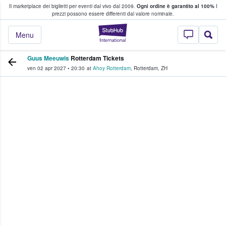
Il marketplace dei biglietti per eventi dal vivo dal 2009.
Ogni ordine è garantito al 100%
I
i fan comprano e vendono biglietti
prezzi possono essere differenti dal valore nominale.
StubHub - Dove i 
Menu
Guus Meeuwis
Rotterdam Tickets
ven 02 apr 2027
•
20:30
at
Ahoy Rotterdam
,
Rotterdam
,
ZH