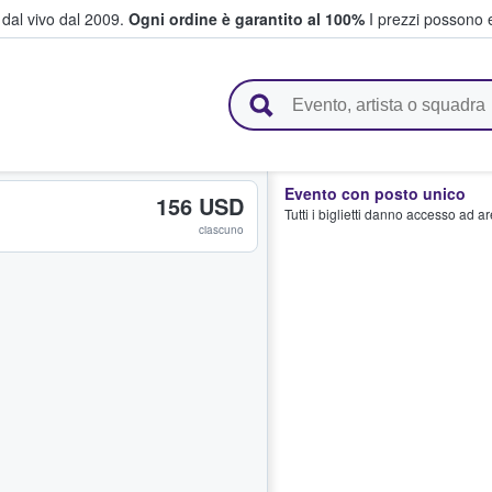
i dal vivo dal 2009.
Ogni ordine è garantito al 100%
I prezzi possono e
vendono biglietti
Evento con posto unico
156 USD
Tutti i biglietti danno accesso ad a
ciascuno