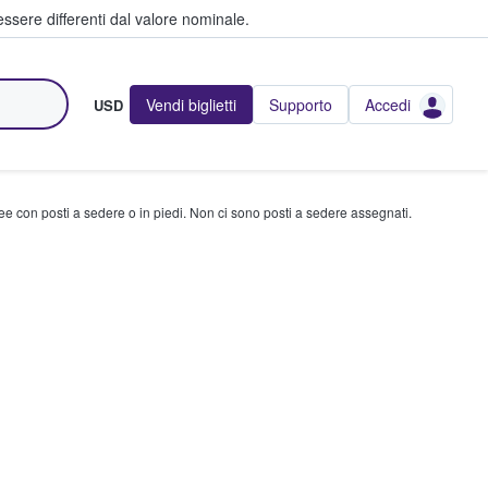
ssere differenti dal valore nominale.
Vendi biglietti
Supporto
Accedi
USD
ree con posti a sedere o in piedi. Non ci sono posti a sedere assegnati.