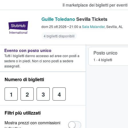
Il marketplace dei biglietti per event
Guille Toledano
Sevilla Tickets
StubHub - Dove i fan comprano e 
dom 25 ott 2026
•
21:00
a
Sala Malandar
,
Sevilla
,
AL
4 biglietti disponibili
Evento con posto unico
Posto unico
Tutti i biglietti danno accesso ad aree con posti a
1 - 4 biglietti
sedere o in piedi. Non ci sono posti a sedere
assegnati.
Numero di biglietti
1
2
3
4
Filtri più utilizzati
Mostra prezzi con commissioni