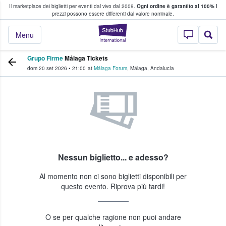
Il marketplace dei biglietti per eventi dal vivo dal 2009.
Ogni ordine è garantito al 100%
I
i fan comprano e vendono biglietti
prezzi possono essere differenti dal valore nominale.
StubHub - Dove i 
Menu
Grupo Firme
Málaga Tickets
dom 20 set 2026
•
21:00
at
Málaga Forum
,
Málaga
,
Andalucía
Nessun biglietto... e adesso?
Al momento non ci sono biglietti disponibili per
questo evento. Riprova più tardi!
O se per qualche ragione non puoi andare