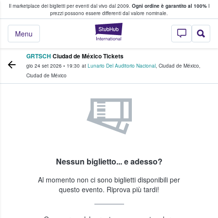
Il marketplace dei biglietti per eventi dal vivo dal 2009.
Ogni ordine è garantito al 100%
I
i fan comprano e vendono biglietti
prezzi possono essere differenti dal valore nominale.
StubHub - Dove i 
Menu
GRTSCH
Ciudad de México Tickets
gio 24 set 2026
•
19:30
at
Lunario Del Auditorio Nacional
,
Ciudad de México
,
Ciudad de México
Nessun biglietto... e adesso?
Al momento non ci sono biglietti disponibili per
questo evento. Riprova più tardi!