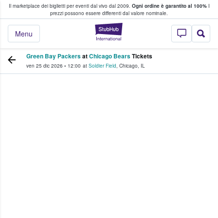
Il marketplace dei biglietti per eventi dal vivo dal 2009.
Ogni ordine è garantito al 100%
I
i fan comprano e vendono biglietti
prezzi possono essere differenti dal valore nominale.
StubHub - Dove i 
Menu
Green Bay Packers
at
Chicago Bears
Tickets
ven 25 dic 2026
•
12:00
at
Soldier Field
,
Chicago
,
IL