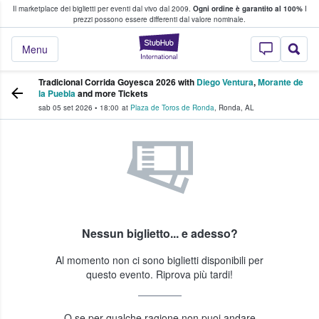
Il marketplace dei biglietti per eventi dal vivo dal 2009.
Ogni ordine è garantito al 100%
I
i fan comprano e vendono biglietti
prezzi possono essere differenti dal valore nominale.
StubHub - Dove i 
Menu
Tradicional Corrida Goyesca 2026 with
Diego Ventura
,
Morante de
la Puebla
and more Tickets
sab 05 set 2026
•
18:00
at
Plaza de Toros de Ronda
,
Ronda
,
AL
Nessun biglietto... e adesso?
Al momento non ci sono biglietti disponibili per
questo evento. Riprova più tardi!
O se per qualche ragione non puoi andare