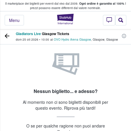
Il marketplace dei biglietti per eventi dal vivo dal 2009.
Ogni ordine è garantito al 100%
I
i fan comprano e vendono biglietti
prezzi possono essere differenti dal valore nominale.
StubHub - Dove i 
Menu
Gladiators Live
Glasgow Tickets
dom 25 ott 2026
•
10:00
at
OVO Hydro Arena Glasgow
,
Glasgow
,
Glasgow
Nessun biglietto... e adesso?
Al momento non ci sono biglietti disponibili per
questo evento. Riprova più tardi!
O se per qualche ragione non puoi andare