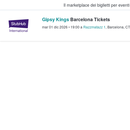
Il marketplace dei biglietti per event
Gipsy Kings
Barcelona Tickets
StubHub - Dove i fan comprano e 
mar 01 dic 2026
•
19:00
a
Razzmatazz 1
,
Barcelona
,
CT