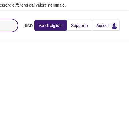
ssere differenti dal valore nominale.
Vendi biglietti
Supporto
Accedi
USD