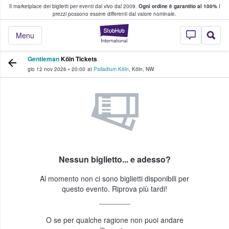
Il marketplace dei biglietti per eventi dal vivo dal 2009.
Ogni ordine è garantito al 100%
I
i fan comprano e vendono biglietti
prezzi possono essere differenti dal valore nominale.
StubHub - Dove i 
Menu
Gentleman
Köln Tickets
gio 12 nov 2026
•
20:00
at
Palladium Köln
,
Köln
,
NW
Nessun biglietto... e adesso?
Al momento non ci sono biglietti disponibili per
questo evento. Riprova più tardi!
O se per qualche ragione non puoi andare