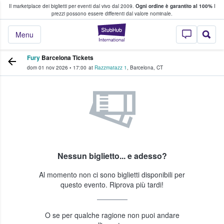
Il marketplace dei biglietti per eventi dal vivo dal 2009.
Ogni ordine è garantito al 100%
I
i fan comprano e vendono biglietti
prezzi possono essere differenti dal valore nominale.
StubHub - Dove i 
Menu
Fury
Barcelona Tickets
dom 01 nov 2026
•
17:00
at
Razzmatazz 1
,
Barcelona
,
CT
Nessun biglietto... e adesso?
Al momento non ci sono biglietti disponibili per
questo evento. Riprova più tardi!
O se per qualche ragione non puoi andare