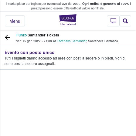
Il marketplace dei biglietti per eventi dal vivo dal 2009.
Ogni ordine è garantito al 100%
I
i fan comprano e vendono biglietti
prezzi possono essere differenti dal valore nominale.
StubHub - Dove i 
Menu
Funzo
Santander Tickets
ven 15 gen 2027
•
21:00
at
Escenario Santander
,
Santander
,
Cantabria
Evento con posto unico
Tutti i biglietti danno accesso ad aree con posti a sedere o in piedi. Non ci
sono posti a sedere assegnati.