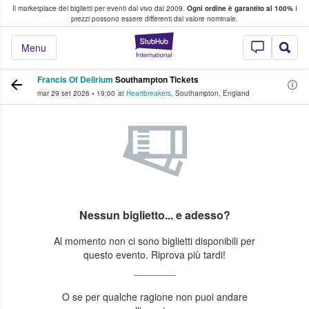
Il marketplace dei biglietti per eventi dal vivo dal 2009.
Ogni ordine è garantito al 100%
I
i fan comprano e vendono biglietti
prezzi possono essere differenti dal valore nominale.
StubHub - Dove i 
Menu
Francis Of Delirium
Southampton Tickets
mar 29 set 2026
•
19:00
at
Heartbreakers
,
Southampton
,
England
Nessun biglietto... e adesso?
Al momento non ci sono biglietti disponibili per
questo evento. Riprova più tardi!
O se per qualche ragione non puoi andare