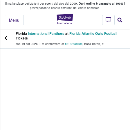
Il marketplace dei biglietti per eventi dal vivo dal 2009.
Ogni ordine è garantito al 100%
I
i fan comprano e vendono biglietti
prezzi possono essere differenti dal valore nominale.
StubHub - Dove i 
Menu
Florida
International Panthers
at
Florida Atlantic Owls Football
Tickets
sab 19 set 2026
•
Da confermare
at
FAU Stadium
,
Boca Raton
,
FL