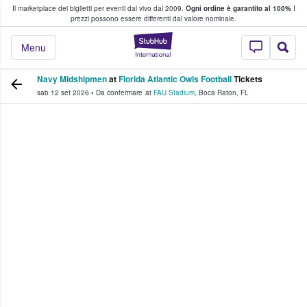
Il marketplace dei biglietti per eventi dal vivo dal 2009.
Ogni ordine è garantito al 100%
I
i fan comprano e vendono biglietti
prezzi possono essere differenti dal valore nominale.
StubHub - Dove i 
Menu
Navy Midshipmen
at
Florida Atlantic Owls Football
Tickets
sab 12 set 2026
•
Da confermare
at
FAU Stadium
,
Boca Raton
,
FL