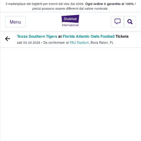
Il marketplace dei biglietti per eventi dal vivo dal 2009.
Ogni ordine è garantito al 100%
I
i fan comprano e vendono biglietti
prezzi possono essere differenti dal valore nominale.
StubHub - Dove i 
Menu
Texas Southern Tigers
at
Florida Atlantic Owls Football
Tickets
sab 03 ott 2026
•
Da confermare
at
FAU Stadium
,
Boca Raton
,
FL