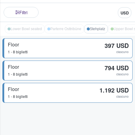
Filtri
USD
Lower Bowl seated
Parterre Osttribüne
Stehplatz
Upper Bowl 
Floor
397 USD
1 - 8 biglietti
ciascuno
Floor
794 USD
1 - 8 biglietti
ciascuno
Floor
1.192 USD
1 - 8 biglietti
ciascuno