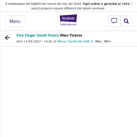
Il marketplace dei biglietti per eventi dal vivo dal 2009.
Ogni ordine è garantito al 100%
I
i fan comprano e vendono biglietti
prezzi possono essere differenti dal valore nominale.
StubHub - Dove i 
Menu
Five Finger Death Punch
Wien Tickets
dom 14 feb 2027
•
19:00
at
Wiener Stadthalle Halle D
,
Wien
,
Wien