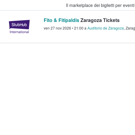
Il marketplace dei biglietti per event
Fito & Fitipaldis
Zaragoza Tickets
StubHub - Dove i fan comprano e 
ven 27 nov 2026
•
21:00
a
Auditorio de Zaragoza
,
Zara