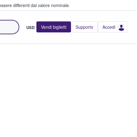
ssere differenti dal valore nominale.
Vendi biglietti
Supporto
Accedi
USD