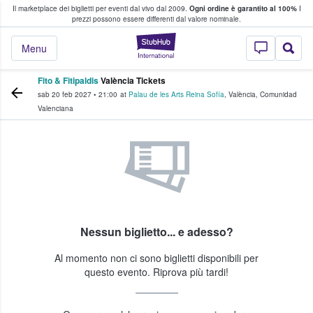
Il marketplace dei biglietti per eventi dal vivo dal 2009.
Ogni ordine è garantito al 100%
I
i fan comprano e vendono biglietti
prezzi possono essere differenti dal valore nominale.
StubHub - Dove i 
Menu
Fito & Fitipaldis
València Tickets
sab 20 feb 2027
•
21:00
at
Palau de les Arts Reina Sofía
,
València
,
Comunidad
Valenciana
Nessun biglietto... e adesso?
Al momento non ci sono biglietti disponibili per
questo evento. Riprova più tardi!