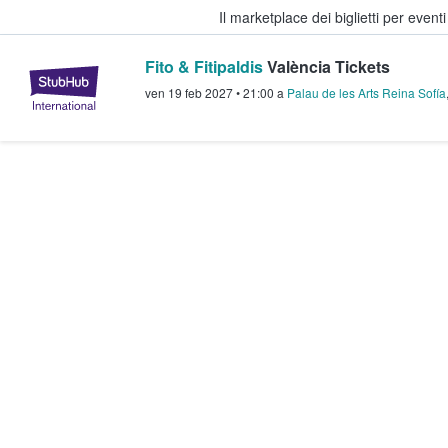
Il marketplace dei biglietti per event
Fito & Fitipaldis
València Tickets
StubHub - Dove i fan comprano e 
ven 19 feb 2027
•
21:00
a
Palau de les Arts Reina Sofía