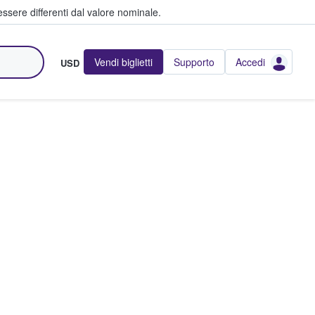
ssere differenti dal valore nominale.
Vendi biglietti
Supporto
Accedi
USD