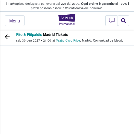
Il marketplace dei biglietti per eventi dal vivo dal 2009.
Ogni ordine è garantito al 100%
I
i fan comprano e vendono biglietti
prezzi possono essere differenti dal valore nominale.
StubHub - Dove i 
Menu
Fito & Fitipaldis
Madrid Tickets
sab 30 gen 2027
•
21:00
at
Teatro Circo Price
,
Madrid
,
Comunidad de Madrid