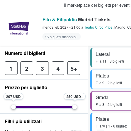
Il marketplace dei biglietti per event
Fito & Fitipaldis
Madrid Tickets
StubHub - Dove i fan comprano e 
mer 03 feb 2027
•
21:00
a
Teatro Circo Price
,
Madrid
,
Co
15 biglietti disponibili
Numero di biglietti
Lateral
Fila
11
3 biglietti
1
2
3
4
5+
Platea
Fila
9
2 biglietti
Prezzo per biglietto
207 USD
250 USD
Grada
Fila
3
2 biglietti
Platea
Filtri più utilizzati
Fila
w
1 - 6 biglietti