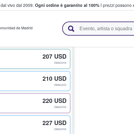
i dal vivo dal 2009.
Ogni ordine è garantito al 100%
I prezzi possono e
vendono biglietti
munidad de Madrid
207 USD
ciascuno
210 USD
ciascuno
220 USD
ciascuno
227 USD
ciascuno