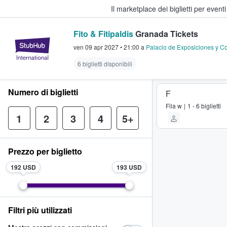
Il marketplace dei biglietti per event
Fito & Fitipaldis
Granada Tickets
StubHub - Dove i fan comprano e 
ven 09 apr 2027
•
21:00
a
Palacio de Exposiciones y 
6 biglietti disponibili
Numero di biglietti
F
Fila
w
1 - 6 biglietti
1
2
3
4
5+
Prezzo per biglietto
192 USD
193 USD
Filtri più utilizzati