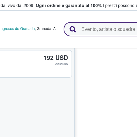
i dal vivo dal 2009.
Ogni ordine è garantito al 100%
I prezzi possono e
vendono biglietti
Congresos de Granada
,
Granada
,
AL
192 USD
ciascuno