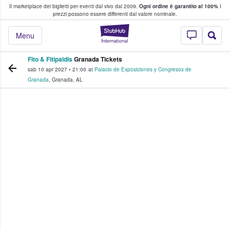
Il marketplace dei biglietti per eventi dal vivo dal 2009.
Ogni ordine è garantito al 100%
I
i fan comprano e vendono biglietti
prezzi possono essere differenti dal valore nominale.
StubHub - Dove i 
Menu
Fito & Fitipaldis
Granada Tickets
sab 10 apr 2027
•
21:00
at
Palacio de Exposiciones y Congresos de
Granada
,
Granada
,
AL