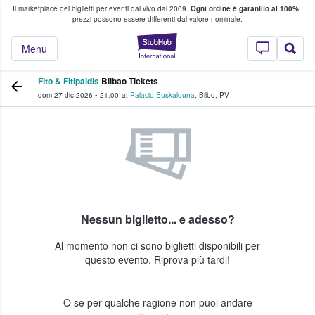
Il marketplace dei biglietti per eventi dal vivo dal 2009.
Ogni ordine è garantito al 100%
I
i fan comprano e vendono biglietti
prezzi possono essere differenti dal valore nominale.
StubHub - Dove i 
Menu
Fito & Fitipaldis
Bilbao Tickets
dom 27 dic 2026
•
21:00
at
Palacio Euskalduna
,
Bilbo
,
PV
Nessun biglietto... e adesso?
Al momento non ci sono biglietti disponibili per
questo evento. Riprova più tardi!
O se per qualche ragione non puoi andare