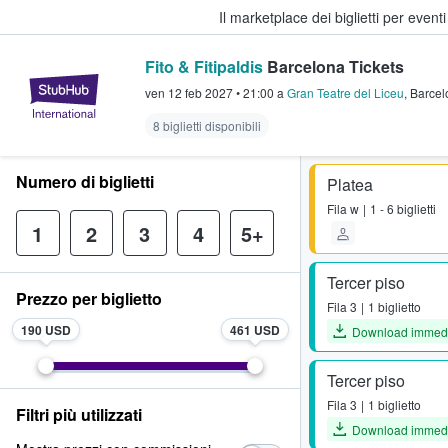
Il marketplace dei biglietti per event
Fito & Fitipaldis
Barcelona Tickets
StubHub - Dove i fan comprano e 
ven 12 feb 2027
•
21:00
a
Gran Teatre del Liceu
,
Barcel
8 biglietti disponibili
Numero di biglietti
Platea
Fila
w
1 - 6 biglietti
1
2
3
4
5+
Tercer piso
Prezzo per biglietto
Fila
3
1 biglietto
190 USD
461 USD
Download immed
Tercer piso
Fila
3
1 biglietto
Filtri più utilizzati
Download immed