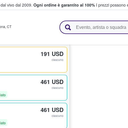
i dal vivo dal 2009.
Ogni ordine è garantito al 100%
I prezzi possono e
vendono biglietti
ona
,
CT
191 USD
ciascuno
461 USD
ciascuno
iato
461 USD
ciascuno
iato