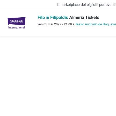
Il marketplace dei biglietti per event
Fito & Fitipaldis
Almeria Tickets
StubHub - Dove i fan comprano e 
ven 05 mar 2027
•
21:00
a
Teatro Auditorio de Roqueta