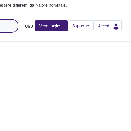
ssere differenti dal valore nominale.
Vendi biglietti
Supporto
Accedi
USD