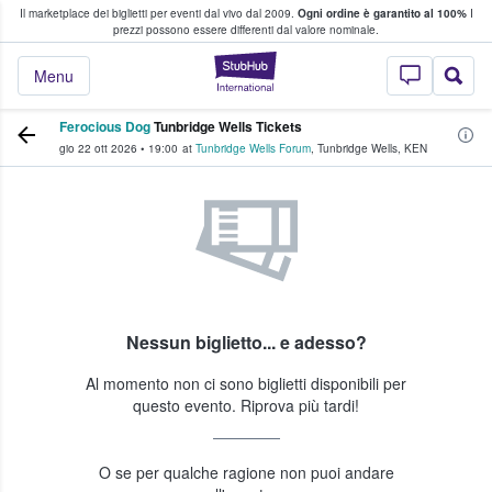
Il marketplace dei biglietti per eventi dal vivo dal 2009.
Ogni ordine è garantito al 100%
I
i fan comprano e vendono biglietti
prezzi possono essere differenti dal valore nominale.
StubHub - Dove i 
Menu
Ferocious Dog
Tunbridge Wells Tickets
gio 22 ott 2026
•
19:00
at
Tunbridge Wells Forum
,
Tunbridge Wells
,
KEN
Nessun biglietto... e adesso?
Al momento non ci sono biglietti disponibili per
questo evento. Riprova più tardi!
O se per qualche ragione non puoi andare