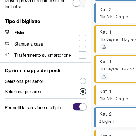
Mostra prezzi con commissioni
indicative
Kat. 2
Fila
Fcb
2 biglietti
Tipo di biglietto
Kat. 1
Fisico
Fila
Bayern
1 bigliet
Stampa a casa
Trasferimento su smartphone
Kat. 1
Fila
Bayern
1 - 2 bigl
Opzioni mappa dei posti
Seleziona per settori
Kat. 1
Seleziona per area
Fila
Fcb
2 biglietti
Permetti la selezione multipla
Kat. 2
2 biglietti