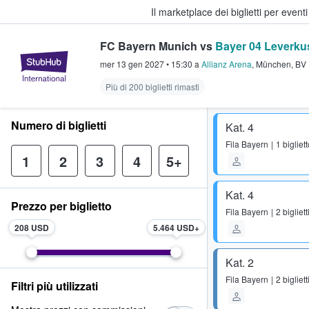
Il marketplace dei biglietti per event
FC Bayern Munich vs
Bayer 04 Leverku
StubHub - Dove i fan comprano e 
mer 13 gen 2027
•
15:30
a
Allianz Arena
,
München
,
BV
Più di 200 biglietti rimasti
Numero di biglietti
Kat. 4
Fila
Bayern
1 bigliet
1
2
3
4
5+
Kat. 4
Prezzo per biglietto
Fila
Bayern
2 bigliett
208 USD
5.464 USD
Kat. 2
Fila
Bayern
2 bigliett
Filtri più utilizzati