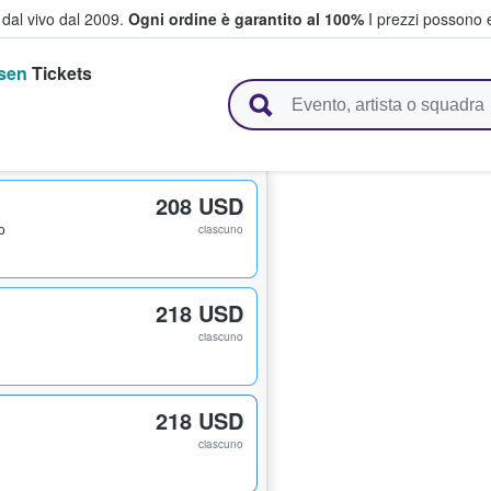
i dal vivo dal 2009.
Ogni ordine è garantito al 100%
I prezzi possono e
sen
Tickets
vendono biglietti
208 USD
to
ciascuno
218 USD
i
ciascuno
218 USD
i
ciascuno