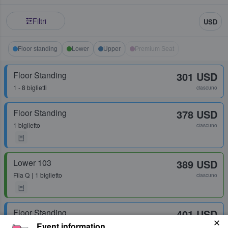
Filtri
USD
Floor standing
Lower
Upper
Premium Seat
Floor Standing
301 USD
1 - 8 biglietti
ciascuno
Floor Standing
378 USD
1 biglietto
ciascuno
Lower 103
389 USD
Fila
Q
1 biglietto
ciascuno
Floor Standing
401 USD
Event information
1 - 2 biglietti
ciascuno