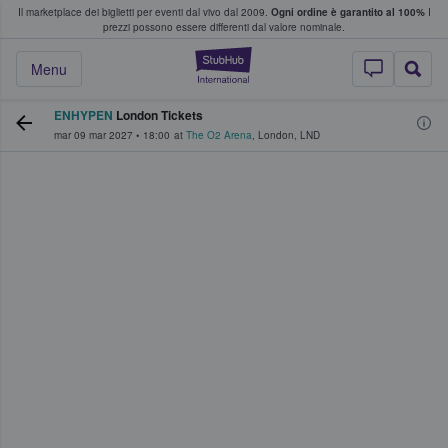
Il marketplace dei biglietti per eventi dal vivo dal 2009.
Ogni ordine è garantito al 100%
I
i fan comprano e vendono biglietti
prezzi possono essere differenti dal valore nominale.
StubHub - Dove i 
Menu
ENHYPEN
London Tickets
mar 09 mar 2027
•
18:00
at
The O2 Arena
,
London
,
LND