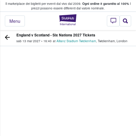
Il marketplace dei biglietti per eventi dal vivo dal 2009.
Ogni ordine è garantito al 100%
I
i fan comprano e vendono biglietti
prezzi possono essere differenti dal valore nominale.
StubHub - Dove i 
Menu
England v Scotland - Six Nations 2027 Tickets
sab 13 mar 2027
•
16:40
at
Allianz Stadium Twickenham
,
Twickenham
,
London