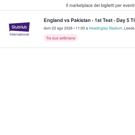
Il marketplace dei biglietti per event
England vs Pakistan - 1st Test - Day 5 T
StubHub - Dove i fan comprano e 
dom 23 ago 2026
•
11:00
a
Headingley Stadium
,
Leeds
Tra due settimane